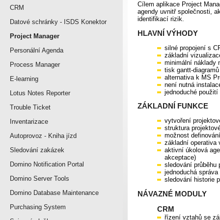
Cílem aplikace Project Mana
CRM
agendy uvnitř společnosti, a
identifikací rizik.
Datové schránky - ISDS Konektor
HLAVNÍ VÝHODY
Project Manager
silné propojení s 
Personální Agenda
základní vizualizac
minimální náklady 
Process Manager
tisk gantt-diagram
alternativa k MS Pr
E-learning
není nutná instalac
jednoduché použití
Lotus Notes Reporter
ZÁKLADNÍ FUNKCE
Trouble Ticket
vytvoření projektov
Inventarizace
struktura projektov
možnost definování
Autoprovoz - Kniha jízd
základní operativa 
Sledování zakázek
aktivní úkolová agen
akceptace)
Domino Notification Portal
sledování průběhu 
jednoduchá správa 
Domino Server Tools
sledování historie 
Domino Database Maintenance
NÁVAZNÉ MODULY
Purchasing System
CRM
řízení vztahů se zá