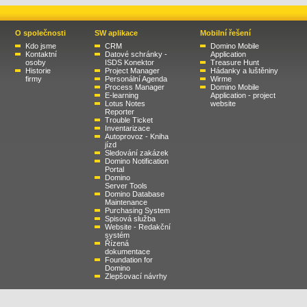
O společnosti
SW aplikace
Mobilní řešení
Kdo jsme
CRM
Domino Mobile
Kontaktní
Datové schránky -
Application
osoby
ISDS Konektor
Treasure Hunt
Historie
Project Manager
Hádanky a luštěniny
firmy
Personální Agenda
Wirme
Process Manager
Domino Mobile
E-learning
Application - project
Lotus Notes
website
Reporter
Trouble Ticket
Inventarizace
Autoprovoz - Kniha
jízd
Sledování zakázek
Domino Notification
Portal
Domino
Server Tools
Domino Database
Maintenance
Purchasing System
Spisová služba
Website - Redakční
systém
Řízená
dokumentace
Foundation for
Domino
Zlepšovací návrhy