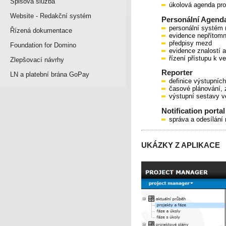
Spisová služba
úkolová agenda pro
Website - Redakční systém
Personální Agend
personální systém (
Řízená dokumentace
evidence nepřítomn
předpisy mezd
Foundation for Domino
evidence znalostí a 
řízení přístupu k v
Zlepšovací návrhy
Reporter
LN a platební brána GoPay
definice výstupníc
časové plánování, 
výstupní sestavy v
Notification portal
správa a odesílání
UKÁZKY Z APLIKACE