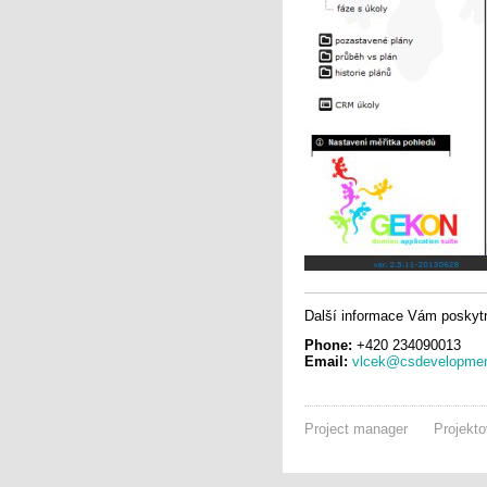
Další informace Vám poskytn
Phone:
+420 234090013
Email:
vlcek@csdevelopmen
Project manager
Projekto